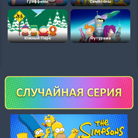
Гриффины
Симпсоны
Южный Парк
Футурама