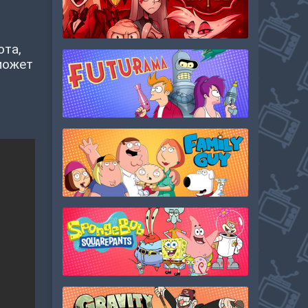
ота,
может